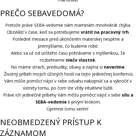
PREČO SEBAVEDOMÁ?
Pretože práve SEBA-vedomie nám maminám mnohokrát chýba.
Obzvlášť v čase, keď sa potrebujeme
vrátiť na pracovný trh
.
Posledné mesiace pred ukončením materskej nespíme a
premýšľame, čo budeme robiť.
Alebo sa už od určitého času pohrávame s myšlienkou, že
rozbehneme
niečo vlastné.
No máme strach, predsudky, obavy a najmä si
neveríme
.
Životný príbeh mojich úžsných hostí na tejto jedinečnej konferncii,
Vám môže pomôcť nájsť v sebe odvahu nakopnúť sa a vykročiť v
ústrety tomu, po čom ste vždy intuitívne túžili.
Práve ich jedinečné príbehy Vám môžu pomôcť nájsť v sebe
silu a
SEBA-vedomie
k prvým krokom.
Úprimne tomu verím!
NEOBMEDZENÝ PRÍSTUP K
ZÁZNAMOM