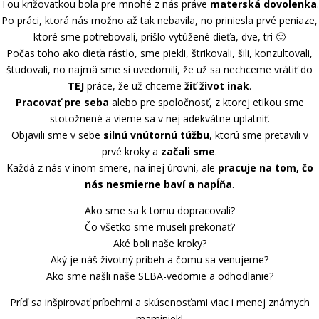
Tou križovatkou bola pre mnohé z nás práve
materská dovolenka
.
Po práci, ktorá nás možno až tak nebavila, no priniesla prvé peniaze,
ktoré sme potrebovali, prišlo vytúžené dieťa, dve, tri 🙂
Počas toho ako dieťa rástlo, sme piekli, štrikovali, šili, konzultovali,
študovali, no najmä sme si uvedomili, že už sa nechceme vrátiť do
TEJ
práce, že už chceme
žiť život inak
.
Pracovať pre seba
alebo pre spoločnosť, z ktorej etikou sme
stotožnené a vieme sa v nej adekvátne uplatniť.
Objavili sme v sebe
silnú vnútornú túžbu
, ktorú sme pretavili v
prvé kroky a
začali sme
.
Každá z nás v inom smere, na inej úrovni, ale
pracuje na tom, čo
nás nesmierne baví a napĺňa
.
Ako sme sa k tomu dopracovali?
Čo všetko sme museli prekonať?
Aké boli naše kroky?
Aký je náš životný príbeh a čomu sa venujeme?
Ako sme našli naše SEBA-vedomie a odhodlanie?
Príď sa inšpirovať príbehmi a skúsenosťami viac i menej známych
maminiek!