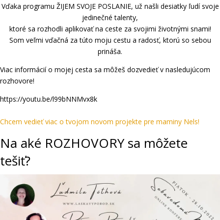
Vďaka programu
ŽIJEM SVOJE POSLANIE,
už našli desiatky ľudí svoje
jedinečné talenty,
ktoré sa rozhodli aplikovať na ceste za svojimi životnými snami!
Som veľmi vďačná za túto moju cestu a radosť, ktorú so sebou
prináša.
Viac informácií o mojej cesta sa môžeš dozvedieť v nasledujúcom
rozhovore!
https://youtu.be/l99bNNMvx8k
Chcem vedieť viac o tvojom novom projekte pre maminy Nels!
Na aké ROZHOVORY sa môžete
tešiť?