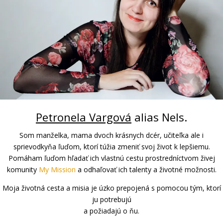
Petronela Vargová
alias Nels.
Som manželka, mama dvoch krásnych dcér, učiteľka ale i
sprievodkyňa ľuďom, ktorí túžia zmeniť svoj život k lepšiemu.
Pomáham ľuďom hľadať ich vlastnú cestu prostredníctvom živej
komunity
My Mission
a odhaľovať ich talenty a životné možnosti.
Moja životná cesta a misia je úzko prepojená s pomocou tým, ktorí
ju potrebujú
a požiadajú o ňu.